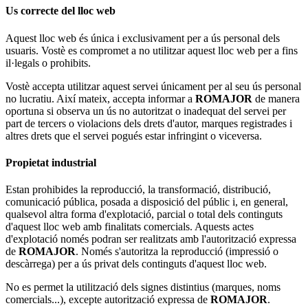
Us correcte del lloc web
Aquest lloc web és única i exclusivament per a ús personal dels
usuaris. Vostè es compromet a no utilitzar aquest lloc web per a fins
il·legals o prohibits.
Vostè accepta utilitzar aquest servei únicament per al seu ús personal
no lucratiu. Així mateix, accepta informar a
ROMAJOR
de manera
oportuna si observa un ús no autoritzat o inadequat del servei per
part de tercers o violacions dels drets d'autor, marques registrades i
altres drets que el servei pogués estar infringint o viceversa.
Propietat industrial
Estan prohibides la reproducció, la transformació, distribució,
comunicació pública, posada a disposició del públic i, en general,
qualsevol altra forma d'explotació, parcial o total dels continguts
d'aquest lloc web amb finalitats comercials. Aquests actes
d'explotació només podran ser realitzats amb l'autorització expressa
de
ROMAJOR
. Només s'autoritza la reproducció (impressió o
descàrrega) per a ús privat dels continguts d'aquest lloc web.
No es permet la utilització dels signes distintius (marques, noms
comercials...), excepte autorització expressa de
ROMAJOR
.