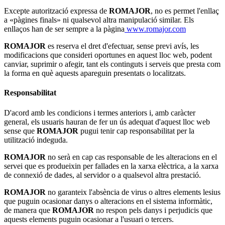
Excepte autorització expressa de
ROMAJOR
, no es permet l'enllaç
a «pàgines finals» ni qualsevol altra manipulació similar. Els
enllaços han de ser sempre a la pàgina
www.romajor.com
ROMAJOR
es reserva el dret d'efectuar, sense previ avís, les
modificacions que consideri oportunes en aquest lloc web, podent
canviar, suprimir o afegir, tant els continguts i serveis que presta com
la forma en què aquests apareguin presentats o localitzats.
Responsabilitat
D'acord amb les condicions i termes anteriors i, amb caràcter
general, els usuaris hauran de fer un ús adequat d'aquest lloc web
sense que
ROMAJOR
pugui tenir cap responsabilitat per la
utilització indeguda.
ROMAJOR
no serà en cap cas responsable de les alteracions en el
servei que es produeixin per fallades en la xarxa elèctrica, a la xarxa
de connexió de dades, al servidor o a qualsevol altra prestació.
ROMAJOR
no garanteix l'absència de virus o altres elements lesius
que puguin ocasionar danys o alteracions en el sistema informàtic,
de manera que
ROMAJOR
no respon pels danys i perjudicis que
aquests elements puguin ocasionar a l'usuari o tercers.