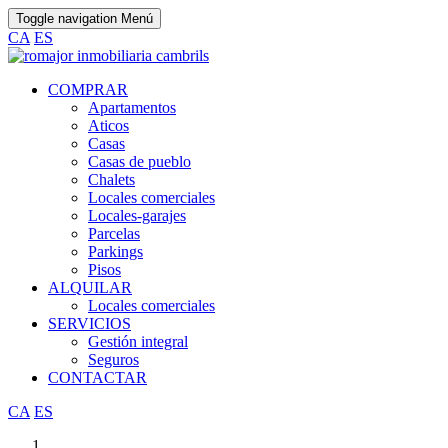
Toggle navigation
Menú
CA
ES
COMPRAR
Apartamentos
Aticos
Casas
Casas de pueblo
Chalets
Locales comerciales
Locales-garajes
Parcelas
Parkings
Pisos
ALQUILAR
Locales comerciales
SERVICIOS
Gestión integral
Seguros
CONTACTAR
CA
ES