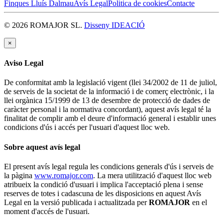
Finques Lluís Dalmau
Avís Legal
Politica de cookies
Contacte
© 2026 ROMAJOR SL.
Disseny IDEACIÓ
×
Aviso Legal
De conformitat amb la legislació vigent (llei 34/2002 de 11 de juliol,
de serveis de la societat de la informació i de comerç electrònic, i la
llei orgànica 15/1999 de 13 de desembre de protecció de dades de
caràcter personal i la normativa concordant), aquest avís legal té la
finalitat de complir amb el deure d'informació general i establir unes
condicions d'ús i accés per l'usuari d'aquest lloc web.
Sobre aquest avís legal
El present avís legal regula les condicions generals d'ús i serveis de
la pàgina
www.romajor.com
. La mera utilització d'aquest lloc web
atribueix la condició d'usuari i implica l'acceptació plena i sense
reserves de totes i cadascuna de les disposicions en aquest Avís
Legal en la versió publicada i actualitzada per
ROMAJOR
en el
moment d'accés de l'usuari.